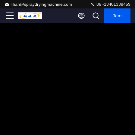
lillian@spraydryingmachine.com
86 -13401338459
Τσάτ