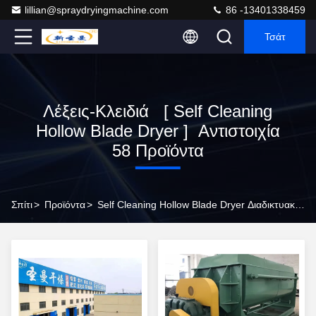
lillian@spraydryingmachine.com
86 -13401338459
Τσάτ
Λέξεις-Κλειδιά [ Self Cleaning
Hollow Blade Dryer ] Αντιστοιχία
58 Προϊόντα
Σπίτι
>
Προϊόντα
>
Self Cleaning Hollow Blade Dryer Διαδικτυακός Κατασκευαστής