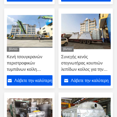
τιμή
τιμή
βίντεο
βίντεο
Κενή τσουγκρανών
Συνεχής κενός
περιστροφικών
στεγνωτήρας κουπιών
τυμπάνων κοίλη
λεπίδων κοίλος για την
θέρμανση ζεστού νερού
απομάκρυνση νερού
Λάβετε την καλύτερη
Λάβετε την καλύτερη
κουπιών ξηρότερη
λάσπης
τιμή
τιμή