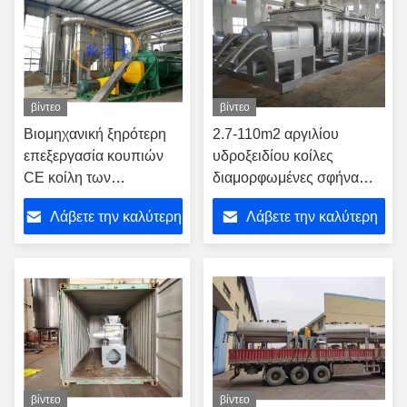
βίντεο
βίντεο
Βιομηχανική ξηρότερη
2.7-110m2 αργιλίου
επεξεργασία κουπιών
υδροξειδίου κοίλες
CE κοίλη των
διαμορφωμένες σφήνα
φαρμακευτικών
λεπίδες μηχανών κουπιών
Λάβετε την καλύτερη
Λάβετε την καλύτερη
μυκηλίων υπολειμμάτων
ξηρότερες
τιμή
τιμή
βίντεο
βίντεο