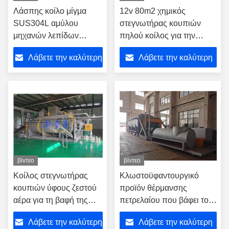
Λάσπης κοίλο μίγμα
12v 80m2 χημικός
SUS304L αμύλου
στεγνωτήρας κουπιών
μηχανών λεπίδων
πηλού κοίλος για την
ξηρότερο
ηλεκτρολυτική
Λάβετε την καλύτερη
Λάβετε την καλύτερη
επιμετάλλωση της λάσπης
τιμή
τιμή
βίντεο
βίντεο
Κοίλος στεγνωτήρας
Κλωστοϋφαντουργικό
κουπιών ύφους ζεστού
προϊόν θέρμανσης
αέρα για τη βαφή της
πετρελαίου που βάφει τον
λάσπης
κοίλο στεγνωτήρα
Λάβετε την καλύτερη
Λάβετε την καλύτερη
κουπιών λάσπης