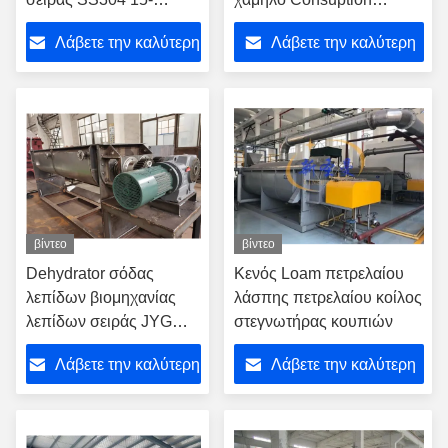
30kg/H KJG για τα
λάσπης λεπίδων ξηρότερη
Λάβετε την καλύτερη
Λάβετε την καλύτερη
τρόφιμα
τιμή
τιμή
βίντεο
βίντεο
Dehydrator σόδας
Κενός Loam πετρελαίου
λεπίδων βιομηχανίας
λάσπης πετρελαίου κοίλος
λεπίδων σειράς JYG
στεγνωτήρας κουπιών
κοίλη ξηρότερη κενή
Λάβετε την καλύτερη
Λάβετε την καλύτερη
μηχανή
τιμή
τιμή