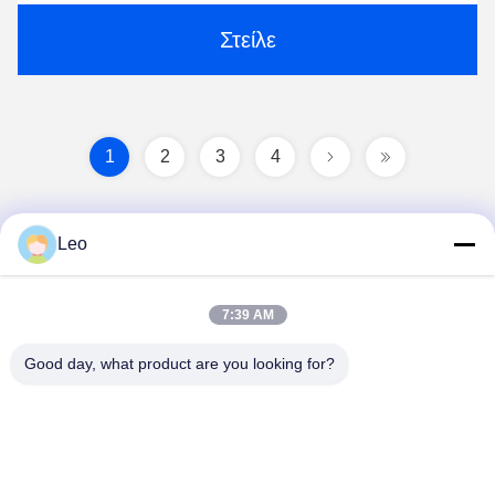
Στείλε
1
2
3
4
Leo
7:39 AM
Good day, what product are you looking for?
Jiangsu Shengman Drying Equipment
Engineering Co., Ltd
lillian@spraydryingmachine.com
86 -13401338459