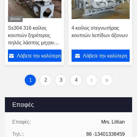
βίντεο
Ss304 316 κοίλος
4 κοίλος στεγνωτήρας
κουπιών ξηρότερος
κουπιών λεπίδων άξονων
πηλός λάσπης μηχανών
ηλεκτρικός
Λάβετε την καλύτερη
Λάβετε την καλύτερη
περιστροφικός
τιμή
τιμή
1
2
3
4
Επαφές
Επαφές:
Mrs. Lillian
Τηλ.::
86 -13401338459