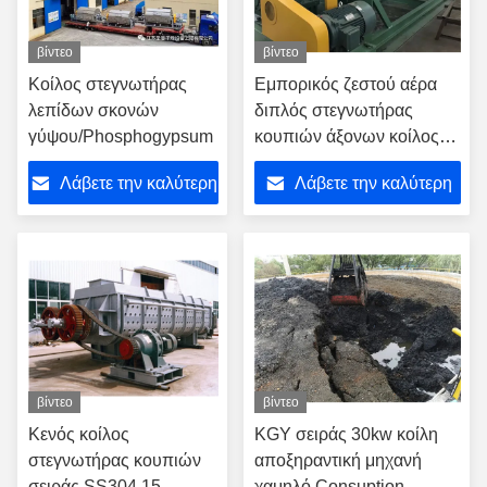
βίντεο
βίντεο
Κοίλος στεγνωτήρας
Εμπορικός ζεστού αέρα
λεπίδων σκονών
διπλός στεγνωτήρας
γύψου/Phosphogypsum
κουπιών άξονων κοίλος
αυτοκαθαριζόμενος
Λάβετε την καλύτερη
Λάβετε την καλύτερη
τιμή
τιμή
βίντεο
βίντεο
Κενός κοίλος
KGY σειράς 30kw κοίλη
στεγνωτήρας κουπιών
αποξηραντική μηχανή
σειράς SS304 15-
χαμηλό Consuption