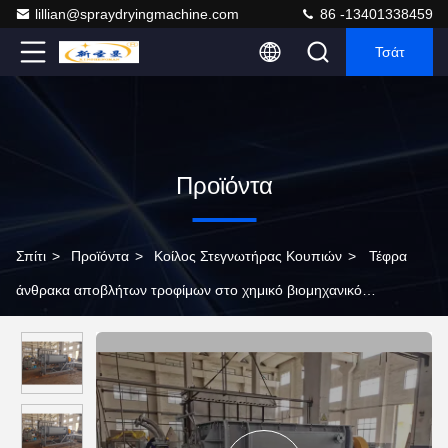
lillian@spraydryingmachine.com
86 -13401338459
Τσάτ
Προϊόντα
Σπίτι
>
Προϊόντα
>
Κοίλος Στεγνωτήρας Κουπιών
>
Τέφρα
άνθρακα αποβλήτων τροφίμων στο χημικό βιομηχανικό
στεγνωτήρα κουπιών