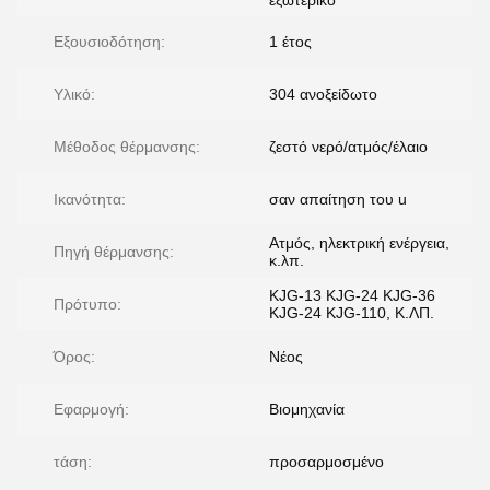
εξωτερικό
Εξουσιοδότηση:
1 έτος
Υλικό:
304 ανοξείδωτο
Μέθοδος θέρμανσης:
ζεστό νερό/ατμός/έλαιο
Ικανότητα:
σαν απαίτηση του u
Ατμός, ηλεκτρική ενέργεια,
Πηγή θέρμανσης:
κ.λπ.
KJG-13 KJG-24 KJG-36
Πρότυπο:
KJG-24 KJG-110, Κ.ΛΠ.
Όρος:
Νέος
Εφαρμογή:
Βιομηχανία
τάση:
προσαρμοσμένο