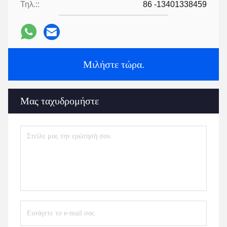
Τηλ.::
86 -13401338459
Μιλήστε τώρα.
Μας ταχυδρομήστε