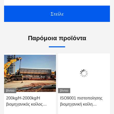
Στείλε
Παρόμοια προϊόντα
βίντεο
βίντεο
200kg/H-2000kg/H
ISO9001 πιστοποίησης
βιομηχανικός κοίλος
βιομηχανική κοίλη
στεγνωτήρας κουπιών για
αποξηραντική μηχανή