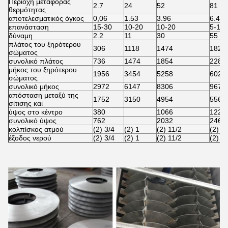
Περιοχή μεταφοράς
2.7
24
52
81
θερμότητας
αποτελεσματικός όγκος
0,06
1.53
3.96
6.43
επανάσταση
15-30
10-20
10-20
5-15
δύναμη
2.2
11
30
55
πλάτος του ξηρότερου
306
1118
1474
1828
σώματος
συνολικό πλάτος
736
1474
1854
2286
μήκος του ξηρότερου
1956
3454
5258
6020
σώματος
συνολικό μήκος
2972
6147
8306
9678
απόσταση μεταξύ της
1752
3150
4954
5562
σίτισης και
ύψος στο κέντρο
380
1066
1220
συνολικό ύψος
762
2032
2464
κολπίσκος ατμού
(2) 3/4
(2) 1
(2) 11/2
(2) 1
έξοδος νερού
(2) 3/4
(2) 1
(2) 11/2
(2) 1