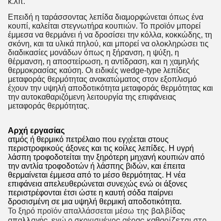
κ.λπ.
Επειδή η ταράσσοντας λεπίδα διαμορφώνεται όπως ένα
κουπί, καλείται στεγνωτήρα κουπιών. Το προϊόν μπορεί
έμμεσα να θερμάνει ή να δροσίσει την κόλλα, κοκκώδης, τη
σκόνη, και τα υλικά πηλού, και μπορεί να ολοκληρώσει τις
διαδικασίες μονάδων όπως η ξήρανση, η ψύξη, η
θέρμανση, η αποστείρωση, η αντίδραση, και η χαμηλής
θερμοκρασίας καύση. Οι ειδικές wedge-type λεπίδες
μεταφοράς θερμότητας ανακατώματος στον εξοπλισμό
έχουν την υψηλή αποδοτικότητα μεταφοράς θερμότητας και
την αυτοκαθαριζόμενη λειτουργία της επιφάνειας
μεταφοράς θερμότητας.
Αρχή εργασίας
ατμός ή θερμικό πετρέλαιο που εγχέεται στους
περιστροφικούς άξονες και τις κοίλες λεπίδες. Η υγρή
λάσπη τροφοδοτείται την ξηρότερη μηχανή κουπιών από
την αντλία τροφοδοτών ή λάσπης βιδών, και έπειτα
θερμαίνεται έμμεσα από το μέσο θερμότητας. Η νέα
επιφάνεια απελευθερώνεται συνεχώς ενώ οι άξονες
περιστρέφονται έτσι ώστε η καυτή σόδα παίρνει
δροσισμένη σε μια υψηλή θερμική αποδοτικότητα.
της βαλβίδας
Το ξηρό προϊόν απαλλάσσεται μέσω
απαλλαγής, ενώ ο σκονισμένος αέρας καθαρίζεται στο