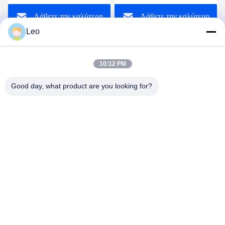
το συγκεκριμένο αναμίκτη
30KW αλευριού κουπιών
Λάβετε την καλύτερη
Λάβετε την καλύτερη
λάσπης
ξηρότερη
Leo
τιμή
τιμή
10:12 PM
Good day, what product are you looking for?
Jiangsu Shengman Drying Equipment
Engineering Co., Ltd
lillian@spraydryingmachine.com
86 -13401338459
κωμόπολη zhenglu, tianning περιοχή, πόλη changzhou,
επαρχία JIangsu