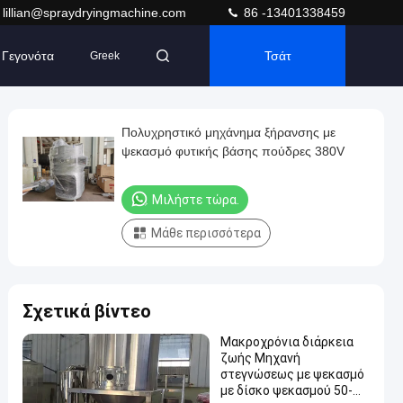
lillian@spraydryingmachine.com
86 -13401338459
Γεγονότα
Τσάτ
Greek
Πολυχρηστικό μηχάνημα ξήρανσης με
ψεκασμό φυτικής βάσης πούδρες 380V
Μιλήστε τώρα.
Μάθε περισσότερα
Σχετικά βίντεο
Μακροχρόνια διάρκεια
ζωής Μηχανή
στεγνώσεως με ψεκασμό
με δίσκο ψεκασμού 50-