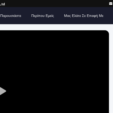
Ltd
 Παρουσιάστε
Περίπου Εμείς
Μας Ελάτε Σε Επαφή Με
Play
Video