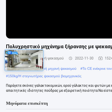
Πολυχρηστικό μηχάνημα ξήρανσης με ψεκασ
Αποξηραντική μηχανή ψεκασμού
2022-11-30
152
#
18000rpm αποξηραντική μηχανή ψεκασμού
#
Το CE ενέκρινε το
#
150kg/H στεγνωτήρας ψεκασμού βιομηχανικός
Παράγετε σκόνες γαλακτοκομικών, ορού γάλακτος και φυτών με ε
απαιτητικές ιδιότητες πούδρας με εξαιρετική ποιότητα Να είστε 
Μηνύματα επισκέπτη