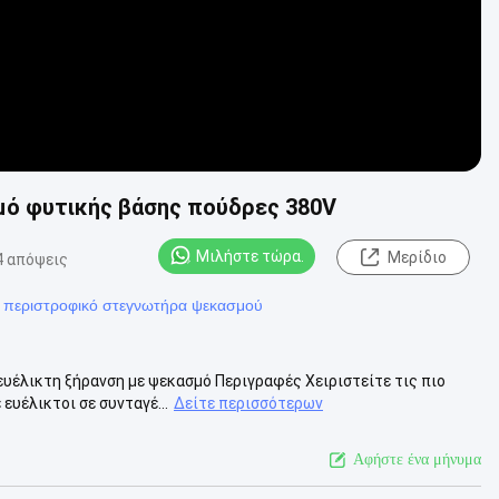
μό φυτικής βάσης πούδρες 380V
Μιλήστε τώρα.
Μερίδιο
4 απόψεις
ν περιστροφικό στεγνωτήρα ψεκασμού
υέλικτη ξήρανση με ψεκασμό Περιγραφές Χειριστείτε τις πιο
ευέλικτοι σε συνταγέ...
Δείτε περισσότερων
Αφήστε ένα μήνυμα