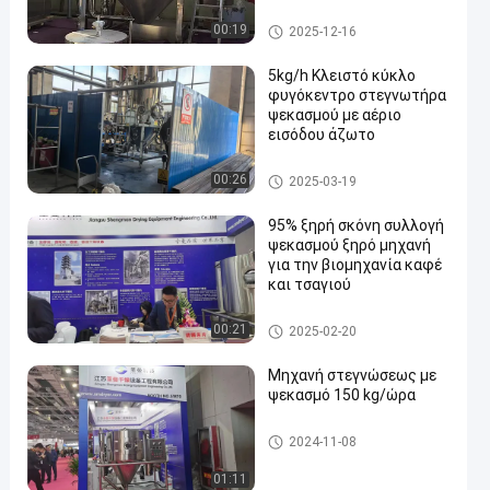
340 mm και
περιστροφική ταχύτητα
Αποξηραντική μηχανή ψεκασ
00:19
2025-12-16
15000-25000 RPM για
μού
5kg/h-5000kg/h Εξάτμιση
5kg/h Κλειστό κύκλο
νερού
φυγόκεντρο στεγνωτήρα
ψεκασμού με αέριο
εισόδου άζωτο
Αποξηραντική μηχανή ψεκασ
00:26
2025-03-19
μού
95% ξηρή σκόνη συλλογή
ψεκασμού ξηρό μηχανή
για την βιομηχανία καφέ
και τσαγιού
Αποξηραντική μηχανή ψεκασ
00:21
2025-02-20
μού
Μηχανή στεγνώσεως με
ψεκασμό 150 kg/ώρα
Αποξηραντική μηχανή ψεκασ
2024-11-08
μού
01:11