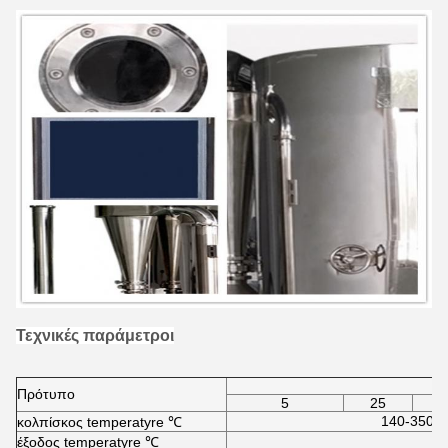
Τεχνικές παράμετροι
Πρότυπο
5
25
140-350 α
κολπίσκος temperatyre ℃
έξοδος temperatyre ℃