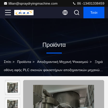
lillian@spraydryingmachine.com
86 -13401338459
Τσάτ
Προϊόντα
Σπίτι
>
Προϊόντα
>
Αποξηραντική Μηχανή Ψεκασμού
>
Ξηρά
οθόνη αφής PLC σκονών ψεκαστήρων αποξηραντικών μηχανών
ψεκασμού ψεκαστήρων χορταριών