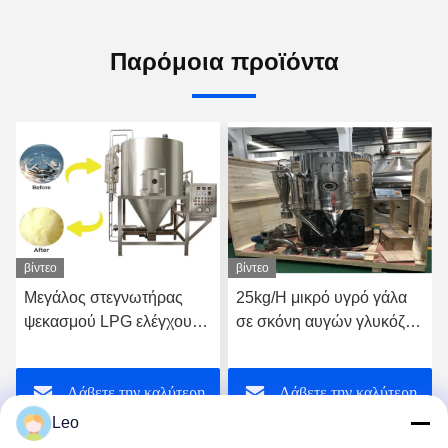
Παρόμοια προϊόντα
βίντεο
βίντεο
25kg/H μικρό υγρό γάλα
ISO9001 επικυρωμένη
σε σκόνη αυγών γλυκόζης
αποξηραντική μηχανή
ξεραίνοντας πύργων
ψεκασμού 5kg/H μικρή για
ψεκασμού που
τη σκόνη στιγμιαίου καφέ
Λάβετε την καλύτερη
Λάβετε την καλύτερη
κατασκευάζει τη μηχανή
36KW
Leo
τιμή
τιμή