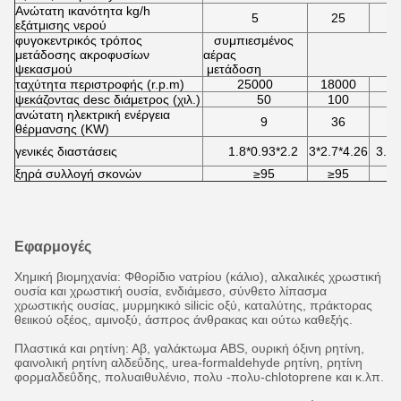
Ανώτατη ικανότητα kg/h
5
25
εξάτμισης νερού
φυγοκεντρικός τρόπος
συμπιεσμένος
μετάδοσης ακροφυσίων
αέρας
ψεκασμού
μετάδοση
ταχύτητα περιστροφής (r.p.m)
25000
18000
1
ψεκάζοντας desc διάμετρος (χιλ.)
50
100
ανώτατη ηλεκτρική ενέργεια
9
36
θέρμανσης (KW)
γενικές διαστάσεις
1.8*0.93*2.2
3*2.7*4.26
3.7*
ξηρά συλλογή σκονών
≥95
≥95
Εφαρμογές
Χημική βιομηχανία: Φθορίδιο νατρίου (κάλιο), αλκαλικές χρωστική
ουσία και χρωστική ουσία, ενδιάμεσο, σύνθετο λίπασμα
χρωστικής ουσίας, μυρμηκικό silicic οξύ, καταλύτης, πράκτορας
θειικού οξέος, αμινοξύ, άσπρος άνθρακας και ούτω καθεξής.
Πλαστικά και ρητίνη: Αβ, γαλάκτωμα ABS, ουρική όξινη ρητίνη,
φαινολική ρητίνη αλδεΰδης, urea-formaldehyde ρητίνη, ρητίνη
φορμαλδεΰδης, πολυαιθυλένιο, πολυ -πολυ-chlotoprene και κ.λπ.