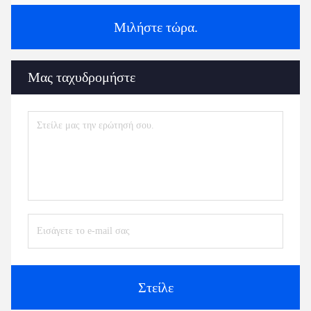
Μιλήστε τώρα.
Μας ταχυδρομήστε
Στείλε