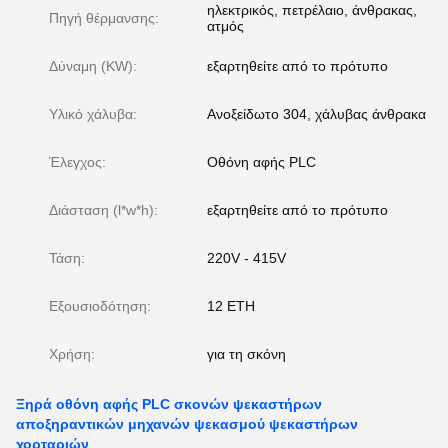
ηλεκτρικός, πετρέλαιο, άνθρακας,
Πηγή θέρμανσης:
ατμός
Δύναμη (KW):
εξαρτηθείτε από το πρότυπο
Υλικό χάλυβα:
Ανοξείδωτο 304, χάλυβας άνθρακα
Έλεγχος:
Οθόνη αφής PLC
Διάσταση (l*w*h):
εξαρτηθείτε από το πρότυπο
Τάση:
220V - 415V
Εξουσιοδότηση:
12 ΕΤΗ
Χρήση:
για τη σκόνη
Ξηρά οθόνη αφής PLC σκονών ψεκαστήρων
αποξηραντικών μηχανών ψεκασμού ψεκαστήρων
χορταριών