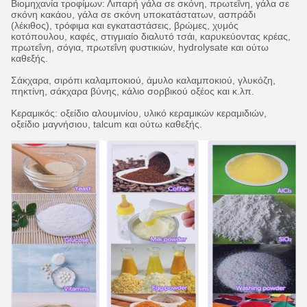
Βιομηχανία τροφίμων: Λιπαρή γάλα σε σκόνη, πρωτεΐνη, γάλα σε
σκόνη κακάου, γάλα σε σκόνη υποκατάστατων, ασπράδι
(λέκιθος), τρόφιμα και εγκαταστάσεις, βρώμες, χυμός
κοτόπουλου, καφές, στιγμιαίο διαλυτό τσάι, καρυκεύοντας κρέας,
πρωτεΐνη, σόγια, πρωτεΐνη φυστικιών, hydrolysate και ούτω
καθεξής.
Σάκχαρα, σιρόπι καλαμποκιού, άμυλο καλαμποκιού, γλυκόζη,
πηκτίνη, σάκχαρα βύνης, κάλιο σορβικού οξέος και κ.λπ.
Κεραμικός: οξείδιο αλουμινίου, υλικό κεραμικών κεραμιδιών,
οξείδιο μαγνήσιου, talcum και ούτω καθεξής.