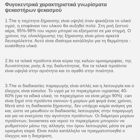
Φυγοκεντρικά χαρακτηριστικά γνωρίσματα
ψεκαστήρων ψεκασμού
1.The η ταχύτητα ξήρανσης είναι υψηλή όταν ψεκάζεται το υλικό
υγρό, η επιφάνεια του υλικού θα αυξηθεί πολύ. Στη ροή ζεστού
αέρα, 95%-98% του νερού μπορεί να εξατμιστεί σε μια στιγμή. Ο
χρόνος της ολοκλήρωσης της ξήρανσης είναι μόνο αρκετά
δευτερόλεπτα. Αυτό είναι ιδιαίτερα κατάλληλο για τη θερμότητα -
ευαίσθητα υλικά.
2.Its τα τελικά προϊόντα είναι κύρια της καλών ομοιομορφίας, της
δυνατότητας ροής & της διαλυτότητας. Και τα τελικά προϊόντα
είναι υψηλά στην αγνότητα και το αγαθό στην ποιότητα.
3.The οι διαδικασίες παραγωγής είναι απλές και η λειτουργία και ο
έλεγχος είναι εύκολοι. Το υγρό με το περιεχόμενο υγρασίας 40-
60% (για τα ειδικά υλικά, το περιεχόμενο να είναι μέχρι 90%) .can
είναι ξηρό στα προϊόντα σκονών ή μορίων μιά φορά ένας χρόνος.
Μετά από τη διαδικασία ξήρανσης, δεν υπάρχει καμία ανάγκη για
και, ώστε να μειωθούν οι διαδικασίες λειτουργίας στην παραγωγή
και για να ενισχύσει την αγνότητα προϊόντων. Οι διάμετροι μορίων
προϊόντων, looseness και νερού το περιεχόμενο μπορούν να
ρυθμιστούν μέσω της αλλαγής του όρου λειτουργίας μέσα σε μια
ορισμένη σειρά. Είναι πολύ κατάλληλο να πραγματοποιηθεί ο
έλεγχος και η διαχείριση.