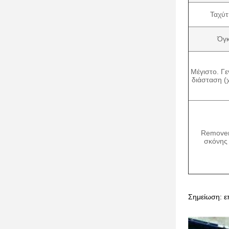
Ταχύτ
Όγκ
Μέγιστο. Γε
διάσταση (χ
Remove
σκόνης
Σημείωση: ε