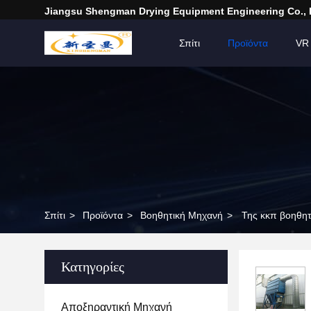
Jiangsu Shengman Drying Equipment Engineering Co., 
Σπίτι
Προϊόντα
VR
Σπίτι
>
Προϊόντα
>
Βοηθητική Μηχανή
>
Της κκπ βοηθητ
Κατηγορίες
Αποξηραντική Μηχανή