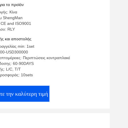
για το προϊόν
γής: Κίνα
Su ShengMan
 CE and ISO9001
λου: RLY
ς και αποστολής
αγγελίας min: 1set
000-USD300000
επτομέρειες: Περιπτώσεις κοντραπλακέ
δοσης: 60-90DAYS
ς: L/C, T/T
ροσφοράς: 10sets
τε την καλύτερη τιμή