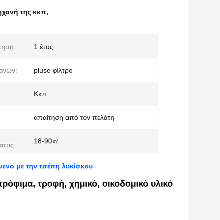
ηχανή της κκπ
,
τηση:
1 έτος
ανών:
pluse φίλτρο
Κκπ
απαίτηση από τον πελάτη
18-90㎡
ατος:
ενο με την τσέπη λυκίσκου
τρόφιμα, τροφή, χημικό, οικοδομικό υλικό