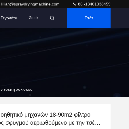
lillian@spraydryingmachine.com
86 -13401338459
Γεγονότα
Τσάτ
Greek
ν τσέπη λυκίσκου
βοηθητικό μηχανών 18-90m2 φίλτρο
ς σφυγμού αεριωθούμενο με την τσέπη