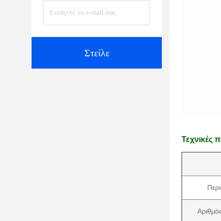
Στείλε
Τεχνικές 
Περι
Αριθμός