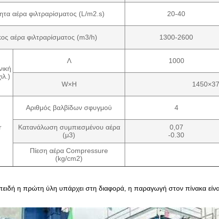
ητα αέρα φιλτραρίσματος (L/m2.s)
20-40
ος αέρα φιλτραρίσματος (m3/h)
1300-2600
Λ
1000
νική
ιλ.)
W×H
1450×3
Αριθμός βαλβίδων σφυγμού
4
r
Κατανάλωση συμπιεσμένου αέρα
0,07
(μ3)
-0.30
Πίεση αέρα Compressure
(kg/cm2)
πειδή η πρώτη ύλη υπάρχει στη διαφορά, η παραγωγή στον πίνακα είνα