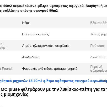
ω:
90m2 αεριωθούμενο φίλτρο υφάσματος σφυγμού
,
Βοηθητική μ
ς συλλέκτης σκόνης σφυγμού 90m2
Νέος
Εξουσιοδό
Προσαρμοσμένος
Τύπος μηχ
μα
Ατμός, ηλεκτρονικός, πετρέλαιο
Πρότυπα:
σης:
Ανοξείδωτο
Διάσταση:
Περιοχή
t Found:
Φαρμακευτικό είδος, τρόφιμα, χημικά
φιλτραρίσμ
ηθητικό μηχανών 18-90m2 φίλτρο υφάσματος σφυγμού αεριωθούμ
 MC pluse φιλτράρουν με την λυκίσκος-τσέπη για τα 
ς βιομηχανίες