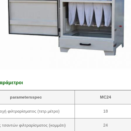
παράμετροι
parametersspec
MC24
οχή φιλτραρίσματος (τετρ.μέτρο)
18
 τσαντών φιλτραρίσματος (κομμάτι)
24