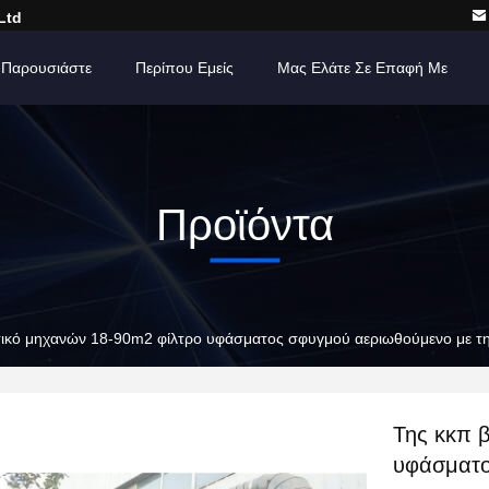
Ltd
 Παρουσιάστε
Περίπου Εμείς
Μας Ελάτε Σε Επαφή Με
Προϊόντα
ικό μηχανών 18-90m2 φίλτρο υφάσματος σφυγμού αεριωθούμενο με τη
Της κκπ 
υφάσματο