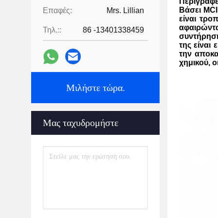
Περιγραφ
Βάσει MCI
Επαφές:
Mrs. Lillian
είναι τρο
αφαιρώντα
Τηλ.::
86 -13401338459
συντήρηση
της είναι 
την αποκα
χημικού, ο
Μιλήστε τώρα.
Μας ταχυδρομήστε