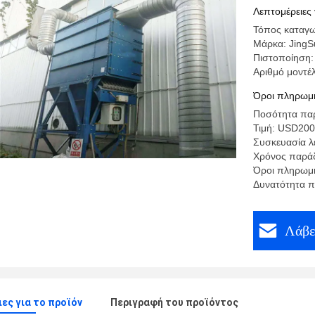
λυκίσκου
Λεπτομέρειες 
Τόπος καταγω
Μάρκα: Jing
Πιστοποίηση:
Αριθμό μοντέ
Όροι πληρωμή
Ποσότητα παρ
Τιμή: USD20
Συσκευασία λ
Χρόνος παρά
Όροι πληρωμή
Δυνατότητα π
Λάβε
ες για το προϊόν
Περιγραφή του προϊόντος