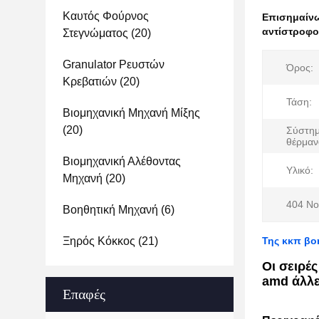
Καυτός Φούρνος
Επισημαίν
αντίστροφο
Στεγνώματος
(20)
Granulator Ρευστών
Όρος:
Κρεβατιών
(20)
Τάση:
Βιομηχανική Μηχανή Μίξης
(20)
Σύστη
θέρμαν
Βιομηχανική Αλέθοντας
Υλικό:
Μηχανή
(20)
404 No
Βοηθητική Μηχανή
(6)
Ξηρός Κόκκος
(21)
Της κκπ βο
Οι σειρές
amd άλλε
Επαφές