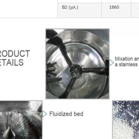
B2 (χιλ.)
1860