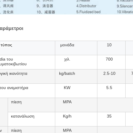
παράμετροι
τύπος
μονάδα
10
dia του
χιλ.
700
υματοκιβωτίου
ική ικανότητα
kg/batch
2.5-10
του ανεμιστήρα
KW
5.5
πίεση
MPA
κατανάλωση
Kg/h
35
ν
πίεση
MPA