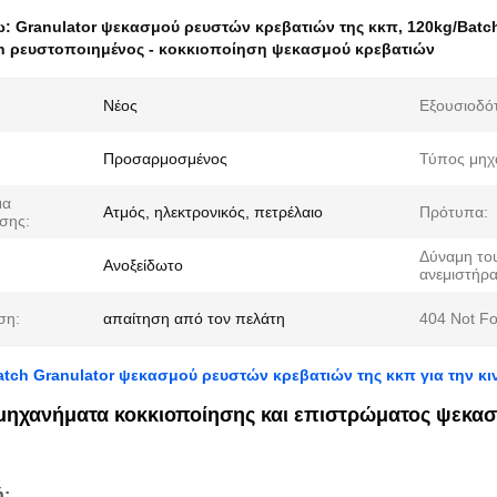
ω:
Granulator ψεκασμού ρευστών κρεβατιών της κκπ
,
120kg/Batc
h ρευστοποιημένος - κοκκιοποίηση ψεκασμού κρεβατιών
Νέος
Εξουσιοδό
Προσαρμοσμένος
Τύπος μηχ
μα
Ατμός, ηλεκτρονικός, πετρέλαιο
Πρότυπα:
σης:
Δύναμη το
Ανοξείδωτο
ανεμιστήρα
ση:
απαίτηση από τον πελάτη
404 Not F
tch Granulator ψεκασμού ρευστών κρεβατιών της κκπ για την κιν
 μηχανήματα κοκκιοποίησης και επιστρώματος ψεκασ
ή: