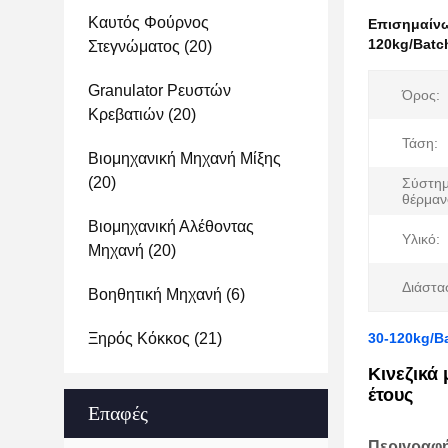
Καυτός Φούρνος
Επισημαίν
120kg/Batc
Στεγνώματος
(20)
Granulator Ρευστών
Όρος:
Κρεβατιών
(20)
Τάση:
Βιομηχανική Μηχανή Μίξης
(20)
Σύστη
θέρμαν
Βιομηχανική Αλέθοντας
Υλικό:
Μηχανή
(20)
Διάστα
Βοηθητική Μηχανή
(6)
Ξηρός Κόκκος
(21)
30-120kg/Ba
Κινεζικά
έτους
Επαφές
Περιγραφ