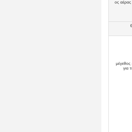
ος αέρας
μέγεθος
για 