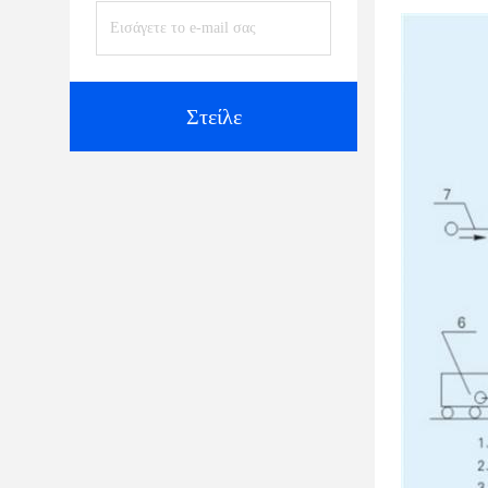
Στείλε