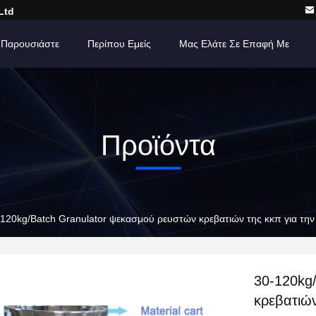
Ltd
 Παρουσιάστε
Περίπου Εμείς
Μας Ελάτε Σε Επαφή Με
Προϊόντα
120kg/Batch Granulator ψεκασμού ρευστών κρεβατιών της κκπ για την κ
30-120kg
κρεβατιών