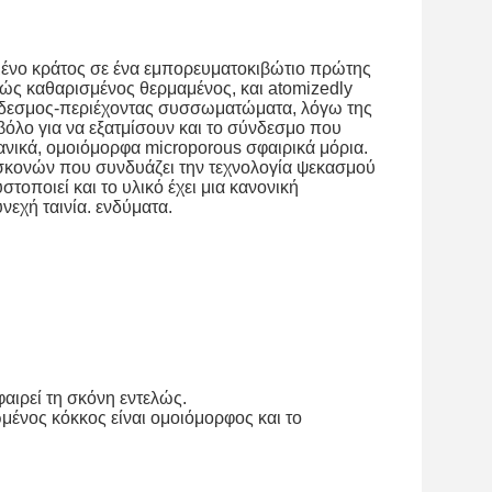
μένο κράτος σε ένα εμπορευματοκιβώτιο πρώτης 
κώς καθαρισμένος θερμαμένος, και atomizedly 
νδεσμος-περιέχοντας συσσωματώματα, λόγω της 
όλο για να εξατμίσουν και το σύνδεσμο που 
δανικά, ομοιόμορφα microporous σφαιρικά μόρια.
κονών που συνδυάζει την τεχνολογία ψεκασμού 
οποιεί και το υλικό έχει μια κανονική 
νεχή ταινία. ενδύματα.
αιρεί τη σκόνη εντελώς.
ένος κόκκος είναι ομοιόμορφος και το 