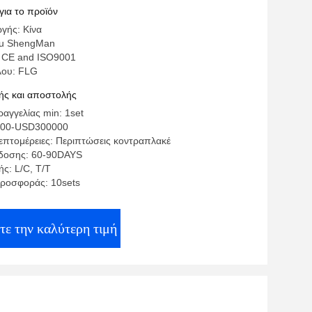
για το προϊόν
γής: Κίνα
Su ShengMan
 CE and ISO9001
λου: FLG
ς και αποστολής
αγγελίας min: 1set
000-USD300000
επτομέρειες: Περιπτώσεις κοντραπλακέ
δοσης: 60-90DAYS
ς: L/C, T/T
ροσφοράς: 10sets
τε την καλύτερη τιμή