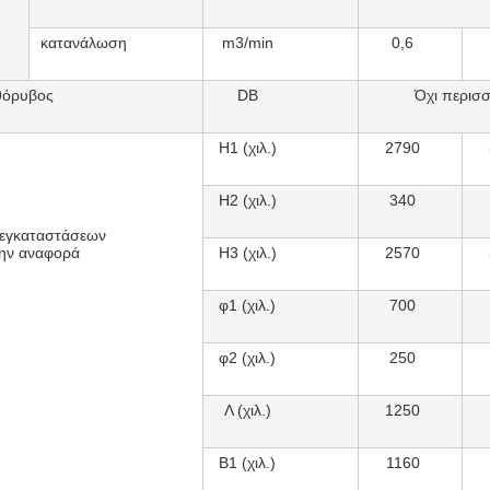
κατανάλωση
m3/min
0,6
θόρυβος
DB
Όχι περισσ
H1 (χιλ.)
2790
H2 (χιλ.)
340
 εγκαταστάσεων
την αναφορά
H3 (χιλ.)
2570
φ1 (χιλ.)
700
φ2 (χιλ.)
250
Λ (χιλ.)
1250
B1 (χιλ.)
1160