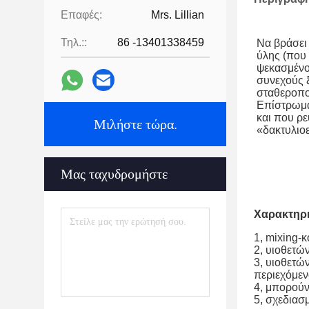
Επαφές:
Mrs. Lillian
Τηλ.::
86 -13401338459
Να βράσει 
ύλης (που 
ψεκασμένο
συνεχούς ξ
σταθεροποι
Επίστρωμα
και που ρε
Μιλήστε τώρα.
«δακτυλιοε
Μας ταχυδρομήστε
Χαρακτηρι
1, mixing-
2, υιοθετώ
3, υιοθετώ
περιεχόμεν
4, μπορούν
5, σχεδιασ