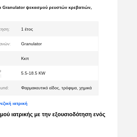
h Granulator ψεκασμού ρευστών κρεβατιών
,
τηση:
1 έτος
ανών:
Granulator
Κκπ
υ
5.5-18.5 KW
:
ound:
Φαρμακευτικό είδος, τρόφιμα, χημικά
εζική ιατρική
μού ιατρικής με την εξουσιοδότηση ενός