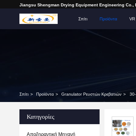
Jiangsu Shengman Drying Equipment Engineering Co., 
Σπίτι
Προϊόντα
VR
Σπίτι
>
Προϊόντα
>
Granulator Ρευστών Κρεβατιών
>
30-
Κατηγορίες
Αποξηραντική Μηχανή