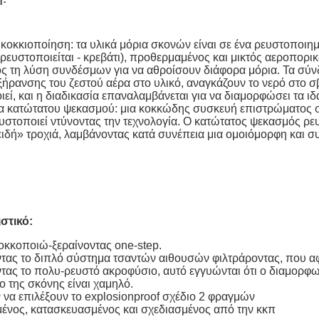
κοκκιοποίηση: τα υλικά μόρια σκονών είναι σε ένα ρευστοποιη
ρευστοποιείται - κρεβάτι), προθερμαμένος και μικτός αεροπορι
ς τη λύση συνδέσμων για να αθροίσουν διάφορα μόρια. Τα σύ
ήρανσης του ζεστού αέρα στο υλικό, αναγκάζουν το νερό στο σβ
εί, και η διαδικασία επαναλαμβάνεται για να διαμορφώσει τα ι
 κατώτατου ψεκασμού: μια κοκκώδης συσκευή επιστρώματος σ
υστοποιεί ντύνοντας την τεχνολογία. Ο κατώτατος ψεκασμός ρευστ
ιδή» τροχιά, λαμβάνοντας κατά συνέπεια μια ομοιόμορφη και συ
στικό:
κοκκοποιώ-ξεραίνοντας one-step.
ντας το διπλό σύστημα τσαντών αιθουσών φιλτράροντας, που αφ
ντας το πολυ-ρευστό ακροφύσιο, αυτό εγγυώνται ότι ο διαμορφωμ
ο της σκόνης είναι χαμηλό.
 να επιλέξουν το explosionproof σχέδιο 2 φραγμών
μένος, κατασκευασμένος και σχεδιασμένος από την κκπ