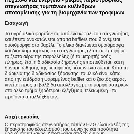
Hzg1.0-6 νέα ενέργεια - μικρός περιστροφικός
στεγνωτήρας τυμπάνων κυλίνδρων
αποταμίευσης για τη βιομηχανία των τροφίμων
Εισαγωγή
Το υγρό υλικό φορτώνεται από ένα κεφάλι του στεγνωτήρα,
και έπειτα ανακατώνεται από τα bafflers που διανέμεται
ομοιόμορφα στο βαρέλι. Το υλικό διανέμεται ομοιόμορφα
και διασκορπισμένος στο στεγνωτήρα, ελάτε σε επαφή με
το ζεστό αέρα της παράλληλης (ή το μετρητή) ροής
πλήρως, έτσι η διαδικασία ξήρανσης επισπεύδεται, και η
δύναμη ώθησης της μεταφοράς μέσων ενισχύεται. Κατά τη
διάρκεια της διαδικασίας ξήρανσης, το υλικό είναι κάτω
από την επίδραση ψαρεμμένος baffler και ο ζεστός αέρας,
κινείται προς τη βαλβίδα απαλλαγής με τη μορφή αστεριών
στο άλλο τμήμα ξηρότερου ελέγξιμου, τελειωμένη - τα
προϊόντα απαλλάχθηκαν.
Αρχή εργασίας
Ο περιστροφικός στεγνωτήρας τύπων HZG είναι καλός της
ξήρανσης του εξοπλισμού που συνεχής και ποσότητα
μαζική συναλλαγής. Αποτελείται από τη δύναμη