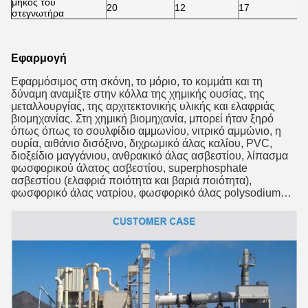
μήκος του
20
12
17
στεγνωτήρα
Εφαρμογή
Εφαρμόσιμος στη σκόνη, το μόριο, το κομμάτι και τη
δύναμη αναμίξτε στην κόλλα της χημικής ουσίας, της
μεταλλουργίας, της αρχιτεκτονικής υλικής και ελαφριάς
βιομηχανίας. Στη χημική βιομηχανία, μπορεί ήταν ξηρό
όπως όπως το σουλφίδιο αμμωνίου, νιτρικό αμμώνιο, η
ουρία, αιθάνιο δισόξινο, διχρωμικό άλας καλίου, PVC,
διοξείδιο μαγγάνιου, ανθρακικό άλας ασβεστίου, λίπασμα
φωσφορικού άλατος ασβεστίου, superphosphate
ασβεστίου (ελαφριά ποιότητα και βαριά ποιότητα),
φωσφορικό άλας νατρίου, φωσφορικό άλας polysodium…