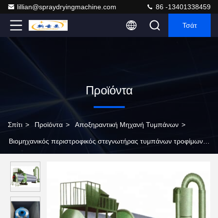
lillian@spraydryingmachine.com
86 -13401338459
Τσάτ
Προϊόντα
Σπίτι
>
Προϊόντα
>
Αποξηραντική Μηχανή Τυμπάνων
>
Βιομηχανικός περιστροφικός στεγνωτήρας τυμπάνων τροφίμων
στεγνωτήρων 2-7r/min SUS304 hzg1.0-6