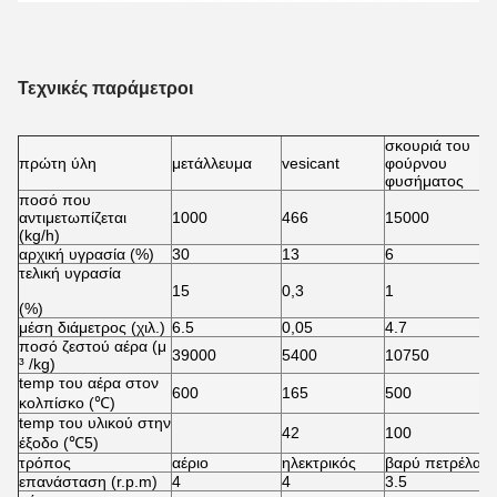
Τεχνικές παράμετροι
σκουριά του
πρώτη ύλη
μετάλλευμα
vesicant
φούρνου
φυσήματος
ποσό που
αντιμετωπίζεται
1000
466
15000
(kg/h)
αρχική υγρασία (%)
30
13
6
τελική υγρασία
15
0,3
1
(%)
μέση διάμετρος (χιλ.)
6.5
0,05
4.7
ποσό ζεστού αέρα (μ
39000
5400
10750
³ /kg)
temp του αέρα στον
600
165
500
κολπίσκο (℃)
temp του υλικού στην
42
100
έξοδο (℃5)
τρόπος
αέριο
ηλεκτρικός
βαρύ πετρέλαιο
επανάσταση (r.p.m)
4
4
3.5