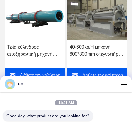
Τρία κύλινδρος
40-600kg/H μηχανή
αποξηραντική μηχανή
600*800mm στεγνωτήρων
380volt τυμπάνων 0.5-
περιστρεφόμενων
10Tons/ώρας μεγάλη
τυμπάνων αποξηραντική
Λάβετε την καλύτερη
Λάβετε την καλύτερη
μηχανή κυλίνδρων
Leo
τιμή
τιμή
11:21 AM
Good day, what product are you looking for?
Jiangsu Shengman Drying Equipment
Engineering Co., Ltd